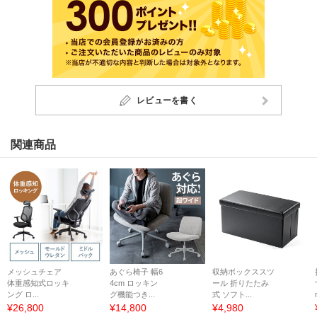
レビューを書く
関連商品
メッシュチェア
あぐら椅子 幅6
収納ボックススツ
体重感知式ロッキ
4cm ロッキン
ール 折りたたみ
ング ロ...
グ機能つき...
式 ソフト...
¥26,800
¥14,800
¥4,980