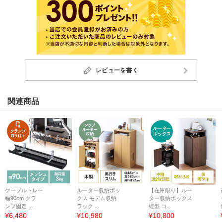
レビューを書く
関連商品
ケーブルトレー
ルーター収納ボッ
【在庫限り】ルー
幅90cm クラ
クス モデム収納
ター収納ボックス
ンプ固定 ...
ラック ...
縦型 コ...
¥6,480
¥10,980
¥10,800