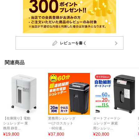
レビューを書く
関連商品
【在庫限り】電動
業務用シュレッダ
オートフィードシ
シュレッダー 業
ー(クロスカット
ュレッダー 家庭
務用 静音...
・60分連...
用シュレッ...
¥19,800
¥37,800
¥20,800