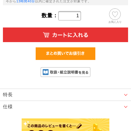
今から
13時間40分
以内に確定された注文が対象です。
数量：
お気に入り
特長
仕様