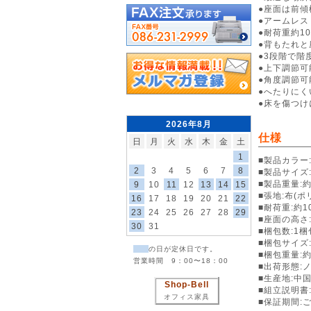
●座面は前
●アームレス
●耐荷重約1
●背もたれ
●3段階で
●上下調節
●角度調節
●へたりに
●床を傷つ
2026年8月
仕様
日
月
火
水
木
金
土
1
■製品カラー
2
3
4
5
6
7
8
■製品サイズ:約
■製品重量:約1
9
10
11
12
13
14
15
■張地:布(ポ
16
17
18
19
20
21
22
■耐荷重:約10
23
24
25
26
27
28
29
■座面の高さ:4
30
31
■梱包数:1梱
■梱包サイズ:
の日が定休日です。
■梱包重量:約2
営業時間 9：00〜18：00
■出荷形態:
■生産地:中
Shop-Bell
■組立説明書
オフィス家具
■保証期間: