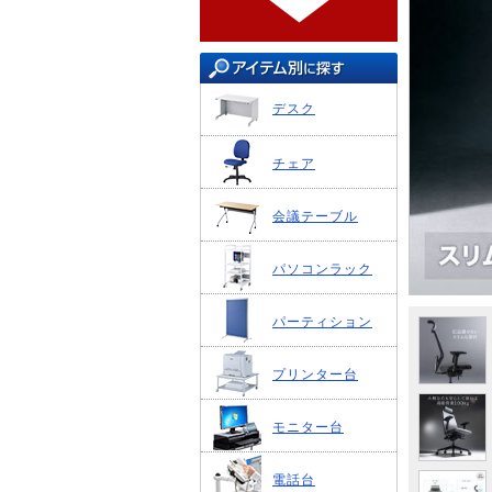
デスク
チェア
会議テーブル
パソコンラック
パーティション
プリンター台
モニター台
電話台