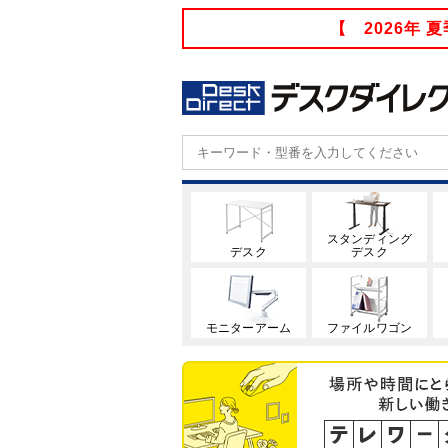
【 2026年
スタンディング
デスク
デスク
モニターアーム
ファイルワゴン