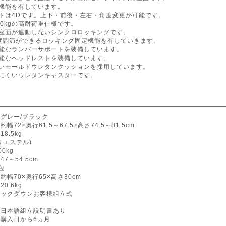
傾機能を有しています。
トは4Dです。上下・前後・左右・角度変更が可能です。
00kgの高耐荷重仕様です。
と座面が連動しないシンクロロッキングです。
階度調節ができるロッキング固定機能を有していきます。
可能なランバーサポートを装備しています。
可能なヘッドレストを装備しています。
くいモールドウレタンクッションを採用しています。
けにくいウレタンキャスターです。
:グレー/ブラック
幅72×奥行61.5～67.5×高さ74.5～81.5cm
8.5kg
リエステル)
0kg
7～54.5cm
包
約幅70×奥行65×高さ30cm
0.6kg
ノックダウンお客様組立式
国
:日本語組立説明書あり
ご購入日から6ヵ月