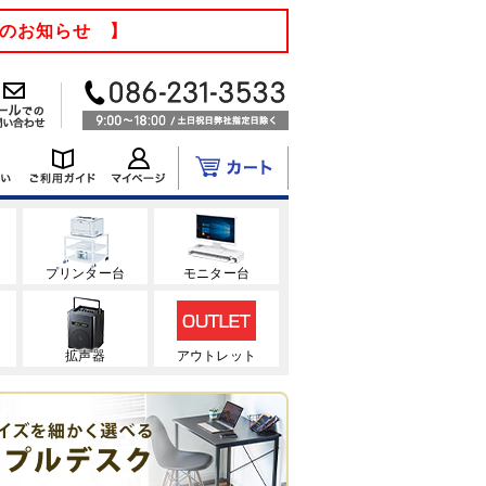
てのお知らせ 】
ク
プリンター台
モニター台
拡声器
アウトレット