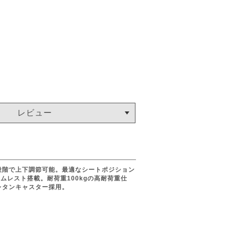
レビュー
段階で上下調節可能。最適なシートポジション
レスト搭載。耐荷重100kgの高耐荷重仕
レタンキャスター採用。