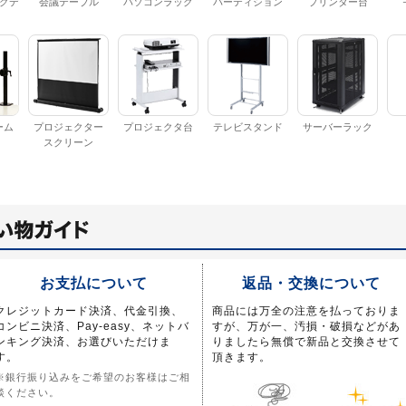
グデ
会議テーブル
パソコンラック
パーティション
プリンター台
ーム
プロジェクター
プロジェクタ台
テレビスタンド
サーバーラック
スクリーン
お支払について
返品・交換について
クレジットカード決済、代金引換、
商品には万全の注意を払っておりま
コンビニ決済、Pay-easy、ネットバ
すが、万が一、汚損・破損などがあ
ンキング決済、お選びいただけま
りましたら無償で新品と交換させて
す。
頂きます。
※銀行振り込みをご希望のお客様はご相
談ください。