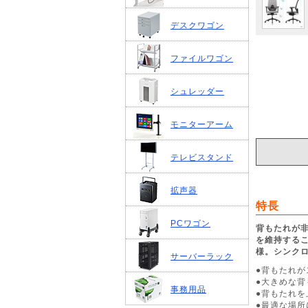
デスクワゴン
ファイルワゴン
シュレッダー
モニターアーム
テレビスタンド
拡声器
特長
PCワゴン
背もたれが
を維持するこ
様。シンク
サーバーラック
●背もたれ
●大きめな
事務用品
●背もたれ
●最適な場