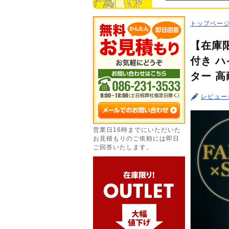
トップペー
【在庫
付き ハ
ター 
レビュー
営業日16時までにいただいた
お見積もりのご依頼には即日
ご回答いたします。