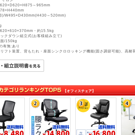
20×D620×H875～965mm
78×H440mm
/W495×D430mm(H430～520mm)
g
620×610×370mm・約15.5kg
ノックダウン組立式(お客様組み立て)
/150kg
の有無:あり
圧リフト装置、背もたれ・座面シンクロロッキング機能(固さ調節可能)、高耐
【オフィスチェア】