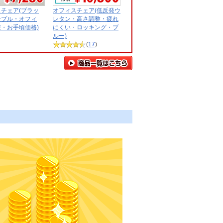
チェア(ブラッ
オフィスチェア(低反発ウ
ンプル・オフィ
レタン・高さ調整・疲れ
・お手頃価格)
にくい・ロッキング・ブ
ルー)
(
17
)