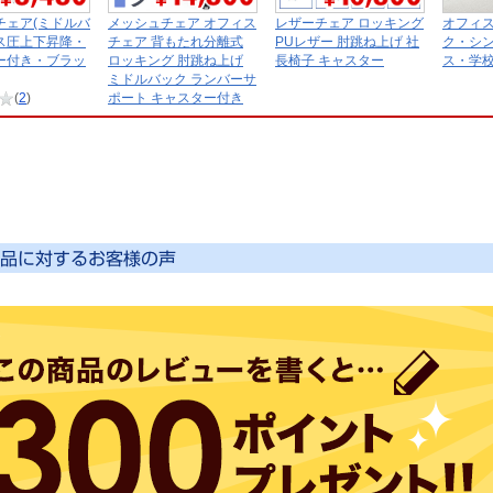
チェア(ミドルバ
メッシュチェア オフィス
レザーチェア ロッキング
オフィス
ス圧上下昇降・
チェア 背もたれ分離式
PUレザー 肘跳ね上げ 社
ク・シ
ー付き・ブラッ
ロッキング 肘跳ね上げ
長椅子 キャスター
ス・学校
ミドルバック ランバーサ
(
2
)
ポート キャスター付き