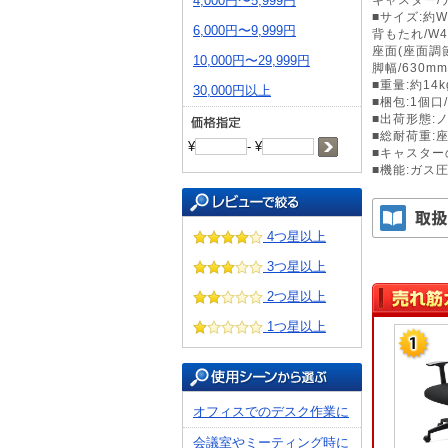
4,000円〜5,999円
■サイズ:約W6
6,000円〜9,999円
背もたれ/W4
座面(座面調節)
10,000円〜29,999円
脚幅/630mm
■重量:約14k
30,000円以上
■梱包:1個口/
■出荷形態:
■総耐荷重:座面
¥
- ¥
■キャスター
■機能:ガス
4つ星以上
3つ星以上
2つ星以上
1つ星以上
オフィスでのデスク作業に
会議室やミーティング時に