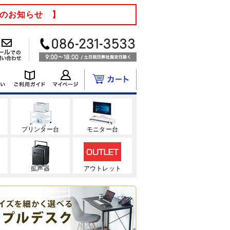
てのお知らせ 】
ク
プリンター台
モニター台
拡声器
アウトレット