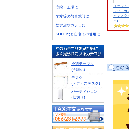
メッシュ
病院・工場に
ック・ガ
キャスタ
学校等の教育施設に
ク)
飲食店やカフェに
SOHOなど自宅での使用に
会議テーブル
(会議机)
デスク
(オフィスデスク)
パーティション
(仕切り)