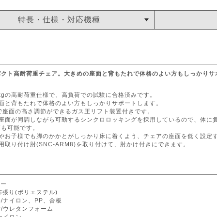
特長・仕様・対応機種
パクト高耐荷重チェア。大きめの座面と背もたれで体格のよい方もしっかりサ
0kgの高耐荷重仕様で、高負荷での試験に合格済みです。
座面と背もたれで体格のよい方もしっかりサポートします。
本で座面の高さ調節ができるガス圧リフト装置付きです。
と座面が同調しながら可動するシンクロロッキングを採用しているので、体に
節も可能です。
やお子様でも脚のかかとがしっかり床に着くよう、チェアの座面を低く設定する
用取り付け肘(SNC-ARM8)を取り付けて、肘かけ付きにできます。
ルー
布張り(ポリエステル)
/ナイロン、PP、合板
/ウレタンフォーム
ナイロン