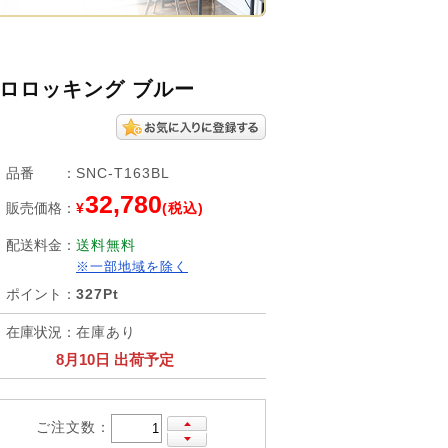
クロロッキング ブルー
品番
：
SNC-T163BL
32,780
販売価格
：
¥
(税込)
配送料金
：
送料無料
※一部地域を除く
ポイント
：
327Pt
在庫状況
：
在庫あり
8月10日 出荷予定
ご注文数：