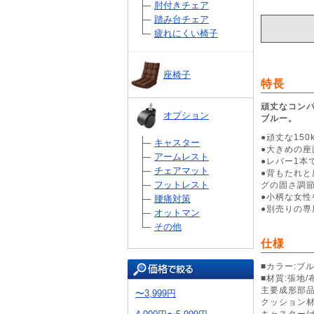
肘付きチェア
踏み台チェア
疲れにくい椅子
座椅子
特長
頑丈なコン
オプション
ブルー。
●頑丈な15
キャスター
●大きめの
アームレスト
●レバー1
チェアマット
●背もたれ
フットレスト
グの固さ調
●小柄な女性
腰痛対策
●別売りの専
オットマン
その他
仕様
■カラー:ブ
■材質:張地/
主要成形部品
〜3,999円
クッション材
キャスター/