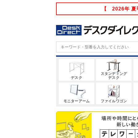
【 2026年
スタンディング
デスク
デスク
モニターアーム
ファイルワゴン