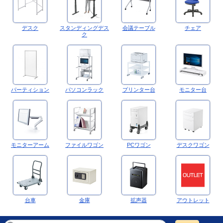
デスク
スタンディングデス
会議テーブル
チェア
ク
パーティション
パソコンラック
プリンター台
モニター台
モニターアーム
ファイルワゴン
PCワゴン
デスクワゴン
台車
金庫
拡声器
アウトレット