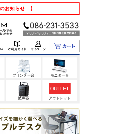
てのお知らせ 】
ク
プリンター台
モニター台
拡声器
アウトレット