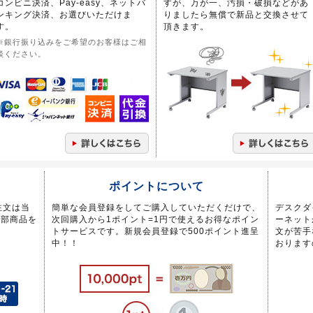
コンビニ決済、Pay-easy、ネットバ
すが、万が一、汚損・破損などがあ
ンキング決済、お選びいただけま
りましたら無償で新品と交換させて
す。
頂きます。
※銀行振り込みをご希望のお客様はご相
談ください。
ポイントについて
注文は当
簡単な会員登録をしてご購入していただくだけで、
デスクダ
一部商品を
次回購入から1ポイント=1円で使えるお得なポイン
ーネット
トサービスです。新規会員登録で500ポイント進呈
文が苦手
中！！
おります