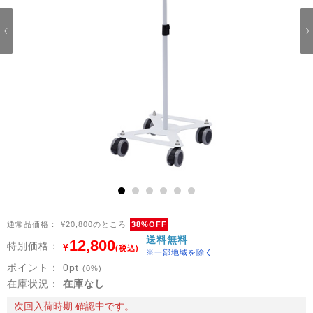
1
2
3
4
5
6
通常品価格：
¥20,800のところ
38%OFF
送料無料
12,800
特別価格：
¥
(税込)
※一部地域を除く
ポイント：
0
pt
(0%)
在庫状況：
在庫なし
次回入荷時期 確認中です。