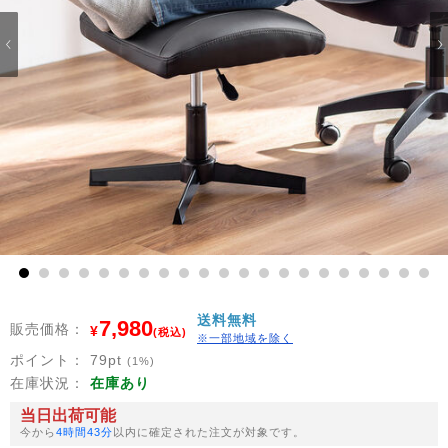
1
2
3
4
5
6
7
8
9
10
11
12
13
14
15
16
17
18
19
20
21
送料無料
7,980
販売価格：
¥
(税込)
※一部地域を除く
ポイント：
79
pt
(1%)
在庫状況：
在庫あり
当日出荷可能
今から
4時間43分
以内に確定された注文が対象です。