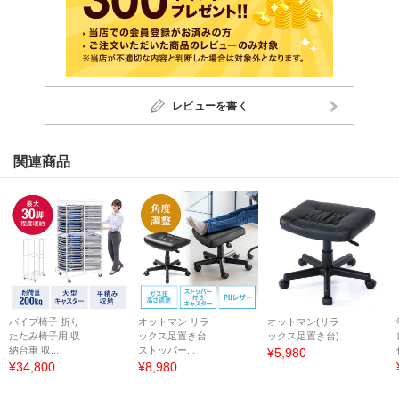
レビューを書く
関連商品
パイプ椅子 折り
オットマン リラ
オットマン(リラ
たたみ椅子用 収
ックス足置き台
ックス足置き台)
納台車 収...
ストッパー...
¥5,980
¥34,800
¥8,980