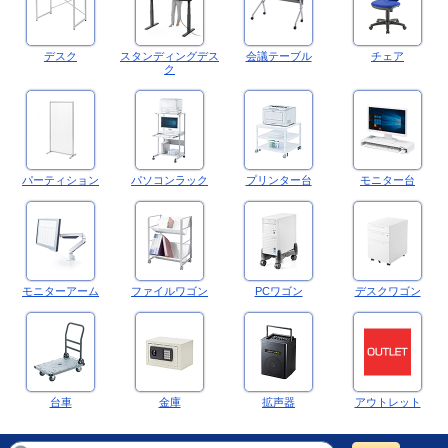
デスク
スタンディングデス
会議テーブル
チェア
ク
パーティション
パソコンラック
プリンター台
モニター台
モニターアーム
ファイルワゴン
PCワゴン
デスクワゴン
台車
金庫
拡声器
アウトレット