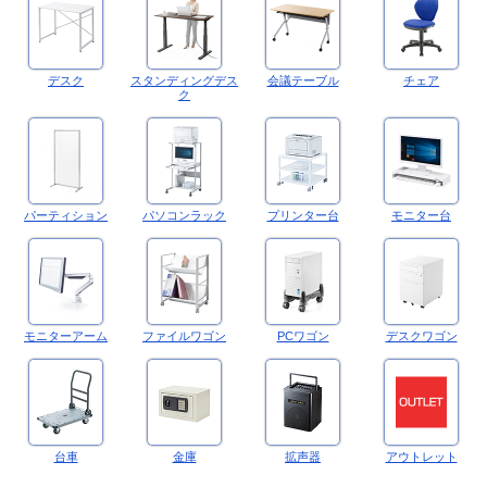
デスク
スタンディングデス
会議テーブル
チェア
ク
パーティション
パソコンラック
プリンター台
モニター台
モニターアーム
ファイルワゴン
PCワゴン
デスクワゴン
台車
金庫
拡声器
アウトレット