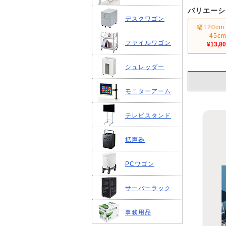
バリエーシ
デスクワゴン
幅120cm
45c
ファイルワゴン
¥13,8
シュレッダー
モニターアーム
テレビスタンド
拡声器
PCワゴン
サーバーラック
事務用品