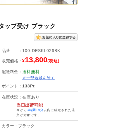
源タップ受け ブラック
品番
：
100-DESKL026BK
13,800
販売価格
：
¥
(税込)
配送料金
：
送料無料
※一部地域を除く
ポイント
：
138Pt
在庫状況
：
在庫あり
当日出荷可能
今から
3時間19分
以内に確定された注
文が対象です。
カラー：ブラック