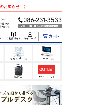
てのお知らせ 】
ク
プリンター台
モニター台
拡声器
アウトレット