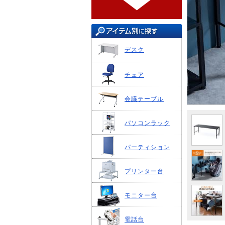
デスク
チェア
会議テーブル
パソコンラック
パーティション
プリンター台
モニター台
電話台