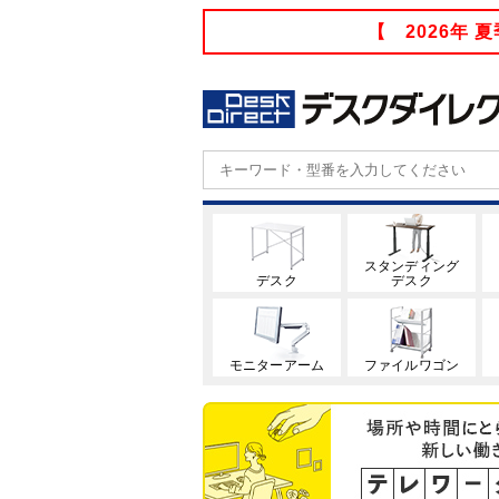
【 2026年
スタンディング
デスク
デスク
モニターアーム
ファイルワゴン