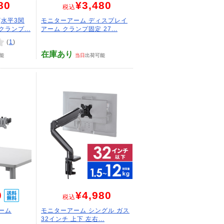
80
¥3,480
税込
(水平3関
モニターアーム ディスプレイ
ランプ...
アーム クランプ固定 27...
(
1
)
在庫あり
能
当日
出荷可能
0
¥4,980
税込
ーム
モニターアーム シングル ガス
32インチ 上下 左右...