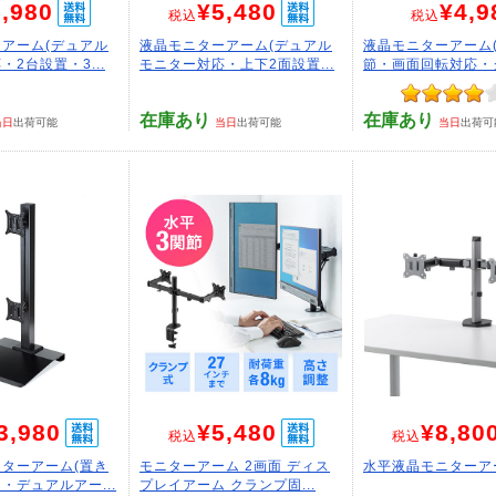
,980
¥5,480
¥4,9
税込
税込
アーム(デュアル
液晶モニターアーム(デュアル
液晶モニターアーム
2台設置・3...
モニター対応・上下2面設置...
節・画面回転対応・ク
在庫あり
在庫あり
当日
出荷可能
当日
出荷可能
当日
出荷可
3,980
¥5,480
¥8,80
税込
税込
ターアーム(置き
モニターアーム 2画面 ディス
水平液晶モニターア
・デュアルアー...
プレイアーム クランプ固...