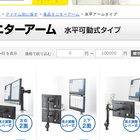
ジ
>
アイテム別に探す
>
液晶モニターアーム
>
水平アームタイプ
〜8) を表示
円
円
価格で絞り込む：
〜