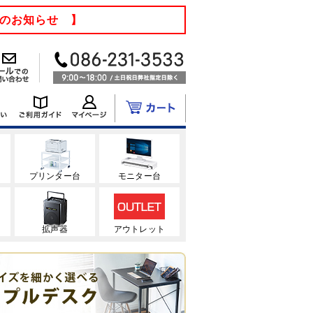
てのお知らせ 】
ク
プリンター台
モニター台
拡声器
アウトレット