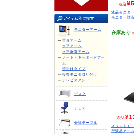
¥5
税込
液晶モニター
モニター対応・
モニターアーム
在庫あり
垂直アーム
水平アーム
水平垂直アーム
ノート・キーボードアー
ム
壁掛けタイプ
複数モニタ取り付け
テレビスタンド
デスク
チェア
¥1
税込
会議テーブル
スタンドモニ
型液晶アーム