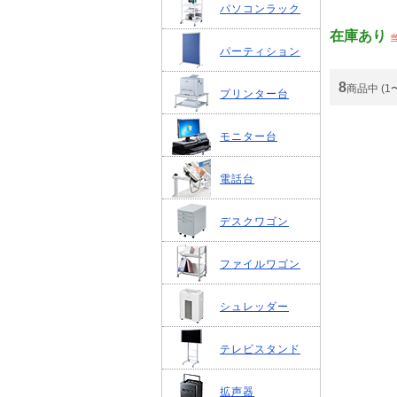
パソコンラック
在庫あり
パーティション
8
商品中 (1
プリンター台
モニター台
電話台
デスクワゴン
ファイルワゴン
シュレッダー
テレビスタンド
拡声器