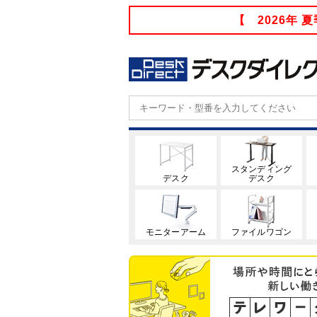
【 2026年
スタンディング
デスク
デスク
モニターアーム
ファイルワゴン