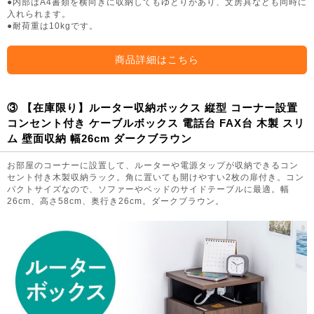
●内部はA4書類を横向きに収納してもゆとりがあり、文房具なども同時に
入れられます。
●耐荷重は10kgです。
商品詳細はこちら
③ 【在庫限り】ルーター収納ボックス 縦型 コーナー設置
コンセント付き ケーブルボックス 電話台 FAX台 木製 スリ
ム 壁面収納 幅26cm ダークブラウン
お部屋のコーナーに設置して、ルーターや電源タップが収納できるコン
セント付き木製収納ラック。角に置いても開けやすい2枚の扉付き。コン
パクトサイズなので、ソファーやベッドのサイドテーブルに最適。幅
26cm、高さ58cm、奥行き26cm。ダークブラウン。