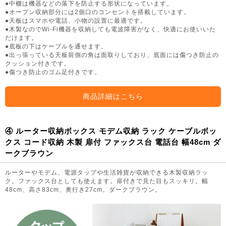
●中棚は機器などの落下を防止する形状になっています。
●オープン収納部分には2個口のコンセントを搭載しています。
●天板はスマホや電話、小物の設置に最適です。
●木製なのでWi-Fi機器を収納しても電波障害がなく、快適にお使いいた
だけます。
●底板の下はケーブルを通せます。
●出っ張っている天板前側の角は面取りしており、底面には傷つき防止の
クッション付きです。
●傷つき防止のゴム足付きです。
商品詳細はこちら
④ ルーター収納ボックス モデム収納 ラック ケーブルボッ
クス コード収納 木製 扉付 ファックス台 電話台 幅48cm ダ
ークブラウン
ルーターやモデム、電源タップや生活雑貨が収納できる木製収納ラッ
ク。ファックス台としても使えます。扉付きで見た目もスッキリ。幅
48cm、高さ83cm、奥行き27cm。ダークブラウン。