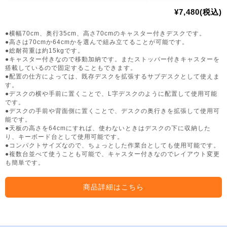
¥7,480(税込)
●横幅70cm、奥行35cm、高さ70cmのキャスター付きデスクです。
●高さは70cmか64cmかを選んで組み立てることが可能です。
●総耐荷重は約15kgです。
●キャスター付きなので移動加納です。またストッパー付きキャスターを
搭載しているので固定することもできます。
●配置の仕方によっては、既存デスクを拡張するサブデスクとして使えま
す。
●デスクの横や手前に置くことで、L字デスクのように配置して使用可能
です。
●デスクの手前や背面側に置くことで、デスクの奥行きを拡張して使用可
能です。
●天板の高さを64cmにすれば、使わないときはデスクの下に収納した
り、キーボード台として使用可能です。
●コンパクトサイズなので、ちょっとした作業台としても使用可能です。
●複数台並べて使うことも可能で、キャスター付きなのでレイアウト変更
も簡単です。
商品詳細はこちら