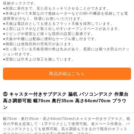
収納ボックスです。
●前面に扉付きで、見た目もスッキリさせることができます。
●本体はすべて木製なので無線ルーターなどのWi-Fi機器を収納しても電
波障害が少なく、快適にお使いいただけます。
●天板は電話台としても使えるフラット天板を採用しています。
●上部にはスマホなど取り出しやすいオープンスペースがあります。
●リビングや寝室など様々な箇所の設置に最適です。
●天板や中棚には配線に便利なケーブル通し付きです。
●側面には放熱目的の空気穴があります。
●出っ張っている天板前側の角は丸みがあり、底面には傷つき防止のクッ
ション付きです。
●背面には巾木よけ加工を施しています。
商品詳細はこちら
⑤ キャスター付きサブデスク 脇机 パソコンデスク 作業台
高さ調節可能 幅70cm 奥行35cm 高さ64cm/70cm ブラウ
ン
幅70cm・奥行35cm・高さ64cm/70cmのキャスター付きサブデスク。既
存の平机を拡張して・L字デスクとして使用可能。省スペース作業台、パ
ソコンデスクとしても使用可能。高さ調節もできるので既存のオフィス
デスクやパソコンデスクの下に収納可能。ブラウン。