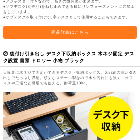
●アジャスター付きなので、高さの微調整が出来ます。
●サブデスク(別売り)をねじ止めできる様にリンフォースメントに穴加工
をしています。
●サブデスクを取り付けてL字デスクとして使用することもできます。
商品詳細はこちら
② 後付け引き出し デスク下収納ボックス 木ネジ固定 デス
ク設置 書類 ドロワー 小物 ブラック
天板裏に木ネジで固定ができるデスク下収納ボックス。6.8cmの深い引き
出しでたっぷり収納。頑丈なスチール製なので水や汚れにも強く、オフ
ィスや工場など現場でも使える。耐荷重10kg。