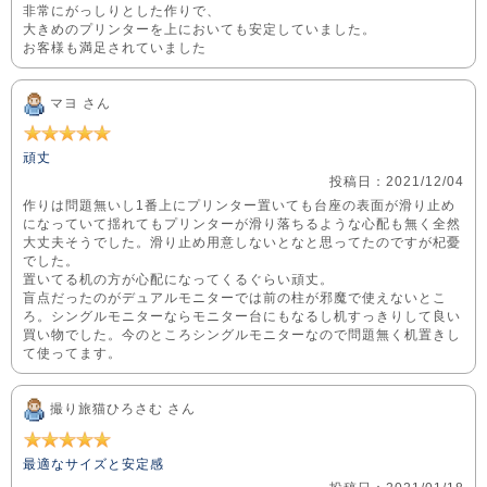
非常にがっしりとした作りで、
大きめのプリンターを上においても安定していました。
お客様も満足されていました
マヨ さん
頑丈
投稿日：2021/12/04
作りは問題無いし1番上にプリンター置いても台座の表面が滑り止め
になっていて揺れてもプリンターが滑り落ちるような心配も無く全然
大丈夫そうでした。滑り止め用意しないとなと思ってたのですが杞憂
でした。
置いてる机の方が心配になってくるぐらい頑丈。
盲点だったのがデュアルモニターでは前の柱が邪魔で使えないとこ
ろ。シングルモニターならモニター台にもなるし机すっきりして良い
買い物でした。今のところシングルモニターなので問題無く机置きし
て使ってます。
撮り旅猫ひろさむ さん
最適なサイズと安定感