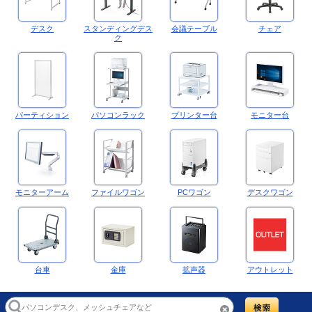
デスク
スタンディングデス
会議テーブル
チェア
ク
パーティション
パソコンラック
プリンター台
モニター台
モニターアーム
ファイルワゴン
PCワゴン
デスクワゴン
台車
金庫
拡声器
アウトレット