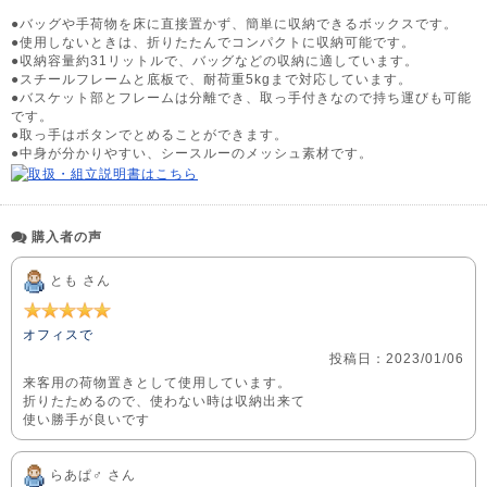
●バッグや手荷物を床に直接置かず、簡単に収納できるボックスです。
●使用しないときは、折りたたんでコンパクトに収納可能です。
●収納容量約31リットルで、バッグなどの収納に適しています。
●スチールフレームと底板で、耐荷重5kgまで対応しています。
●バスケット部とフレームは分離でき、取っ手付きなので持ち運びも可能
です。
●取っ手はボタンでとめることができます。
●中身が分かりやすい、シースルーのメッシュ素材です。
購入者の声
とも さん
オフィスで
投稿日：2023/01/06
来客用の荷物置きとして使用しています。
折りたためるので、使わない時は収納出来て
使い勝手が良いです
らあぱ♂ さん