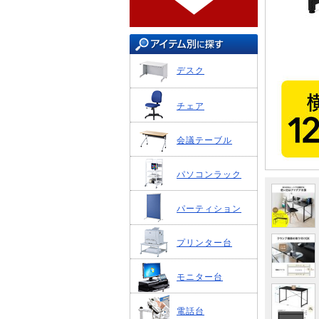
デスク
チェア
会議テーブル
パソコンラック
パーティション
プリンター台
モニター台
電話台