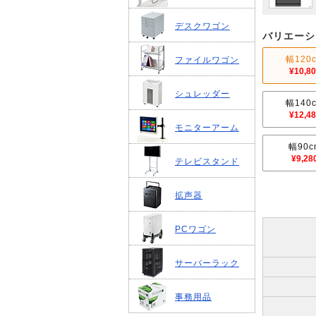
デスクワゴン
バリエーシ
幅120
ファイルワゴン
¥10,8
シュレッダー
幅140
¥12,4
モニターアーム
幅90c
¥9,28
テレビスタンド
拡声器
PCワゴン
サーバーラック
事務用品