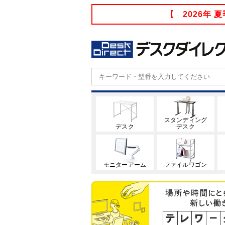
【 2026年
スタンディング
デスク
デスク
モニターアーム
ファイルワゴン