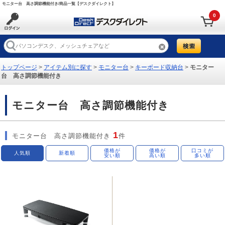
モニター台 高さ調節機能付き/商品一覧【デスクダイレクト】
0
トップページ
>
アイテム別に探す
>
モニター台
>
キーボード収納台
>
モニター
台 高さ調節機能付き
モニター台 高さ調節機能付き
1
モニター台 高さ調節機能付き
件
価格が
価格が
口コミが
人気順
新着順
安い順
高い順
多い順