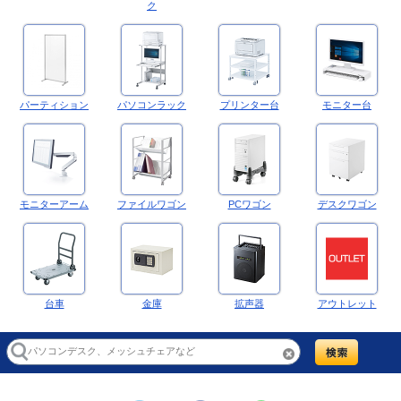
ク
パーティション
パソコンラック
プリンター台
モニター台
モニターアーム
ファイルワゴン
PCワゴン
デスクワゴン
台車
金庫
拡声器
アウトレット