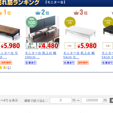
【モニター台】
モニター台 引
モニター台 机上台 幅
モニター台 机上台 幅
モニタ
 ...
100cm ...
54cm 引...
54cm 引
(
1
)
1〜47) を表示
円
円
価格で絞り込む：
〜