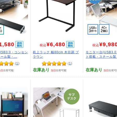
1,580
¥6,480
¥9,98
税込
税込
SB3.0・コンセン
机上ラック 幅80cm 木目調 ブ
モニター台(USB3.
ール製・...
ラウン
ト搭載・スチール製・
(
1
)
(
1
)
在庫あり
在庫あり
当日
出荷可能
当日
出荷可能
当日
出荷可