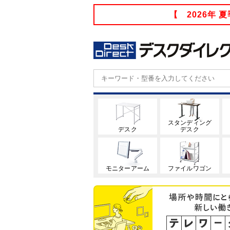
【 2026年
スタンディング
デスク
デスク
モニターアーム
ファイルワゴン