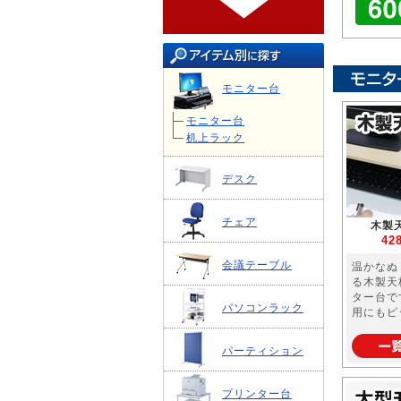
モニター台
モニター台
机上ラック
デスク
チェア
木製
42
会議テーブル
温かなぬ
る木製天
ター台で
パソコンラック
用にもピ
パーティション
プリンター台