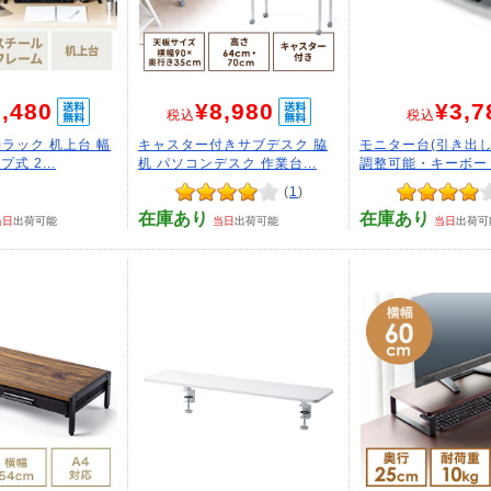
,480
¥8,980
¥3,7
税込
税込
ラック 机上台 幅
キャスター付きサブデスク 脇
モニター台(引き出
プ式 2...
机 パソコンデスク 作業台...
調整可能・キーボード
(
1
)
在庫あり
在庫あり
当日
出荷可能
当日
出荷可能
当日
出荷可