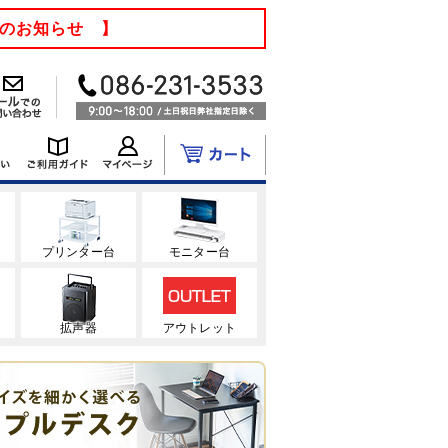
てのお知らせ 】
ク
プリンター台
モニター台
拡声器
アウトレット