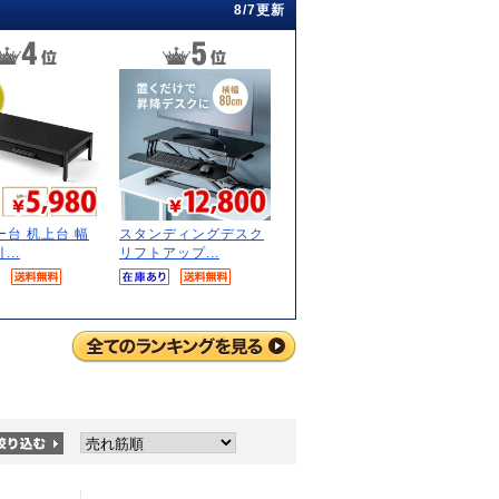
8/7更新
ー台 机上台 幅
スタンディングデスク
...
リフトアップ...