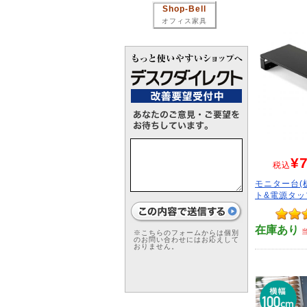
Shop-Bell
オフィス家具
¥7
税込
モニター台(
ト&電源タッ
在庫あり
※こちらのフォームからは個別
のお問い合わせにはお応えして
おりません。