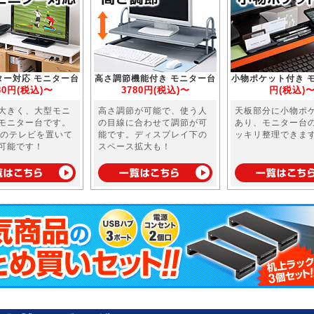
ター対応 モニター台
高さ調節機能付き モニター台
小物ポケット付き 
80円(税込)〜
3780円(税込)〜
円(税込)
大きく、大型モニ
高さ調節が可能で、使う人
天板部分に小物ポ
モニター台です。
の目線に合わせて調節が可
あり、モニター台
型のテレビを置いて
能です。ディスプレイ下の
ッキリ整理できま
可能です！
スペース拡大も！