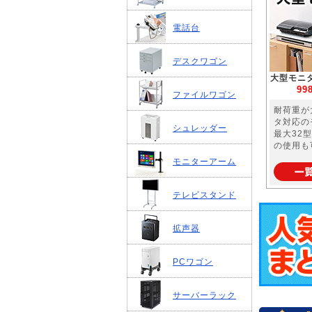
電話台
デスクワゴン
大型モニ
99
ファイルワゴン
耐荷重が
タ対応の
シュレッダー
最大32
の使用も
モニターアーム
テレビスタンド
拡声器
PCワゴン
サーバーラック