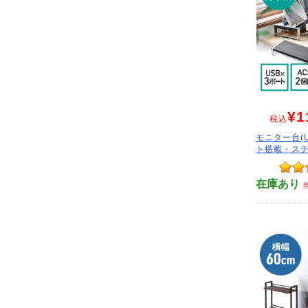
¥1
税込
モニター台(U
ト搭載・スチ
在庫あり