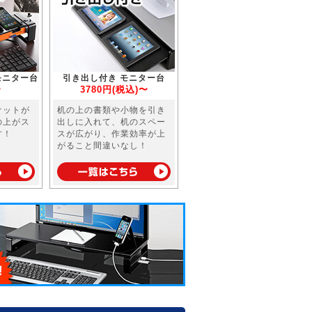
モニター台
引き出し付き モニター台
〜
3780円(税込)〜
ケットが
机の上の書類や小物を引き
の上がス
出しに入れて、机のスペー
す！
スが広がり、作業効率が上
がること間違いなし！