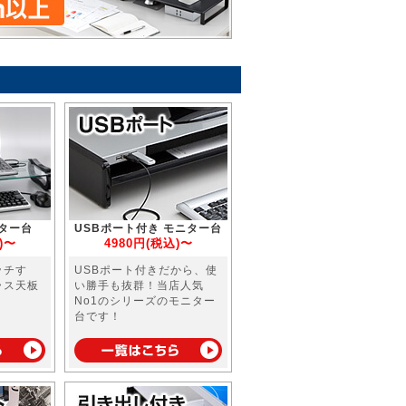
ター台
USBポート付き モニター台
)〜
4980円(税込)〜
ッチす
USBポート付きだから、使
ラス天板
い勝手も抜群！当店人気
！
No1のシリーズのモニター
台です！