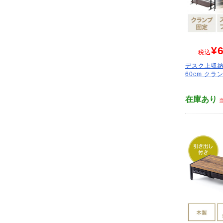
¥6
税込
デスク上収納
60cm クラン
在庫あり