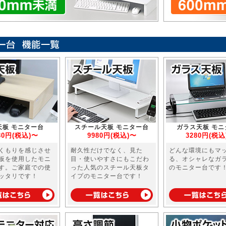
天板 モニター台
スチール天板 モニター台
ガラス天板 モニ
80円(税込)〜
9980円(税込)〜
3280円(税込
くもりを感じさせ
耐久性だけでなく、見た
どんな環境にもマ
板を使用したモニ
目・使いやすさにもこだわ
る、オシャレなガ
す。ご家庭での使
った人気のスチール天板タ
のモニター台です
ッタリです！
イプのモニター台です！