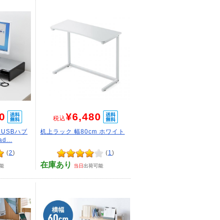
0
¥6,480
税込
USBハブ
机上ラック 幅80cm ホワイト
...
(
2
)
(
1
)
在庫あり
能
当日
出荷可能