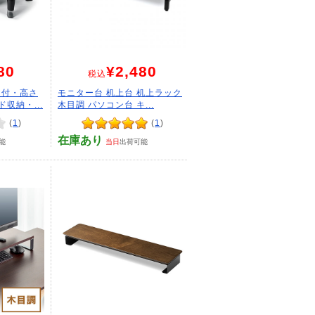
80
¥2,480
税込
し付・高さ
モニター台 机上台 机上ラック
収納・...
木目調 パソコン台 キ...
(
1
)
(
1
)
在庫あり
能
当日
出荷可能