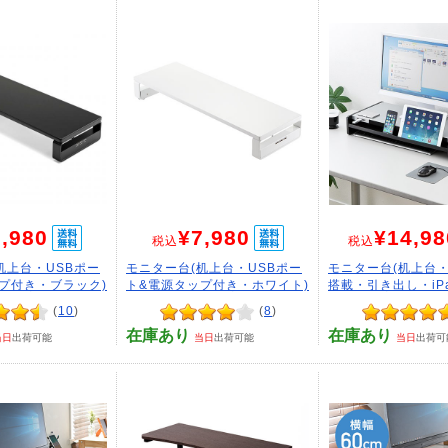
,980
¥7,980
¥14,98
税込
税込
机上台・USBポー
モニター台(机上台・USBポー
モニター台(机上台・
プ付き・ブラック)
ト&電源タップ付き・ホワイト)
搭載・引き出し・iPad
(
10
)
(
8
)
在庫あり
在庫あり
当日
出荷可能
当日
出荷可能
当日
出荷可