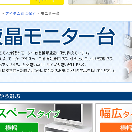
ジ
>
アイテム別に探す
>
モニター台