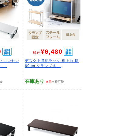
0
¥6,480
税込
0・コンセン
デスク上収納ラック 机上台 幅
...
60cm クランプ式 ...
在庫あり
能
当日
出荷可能