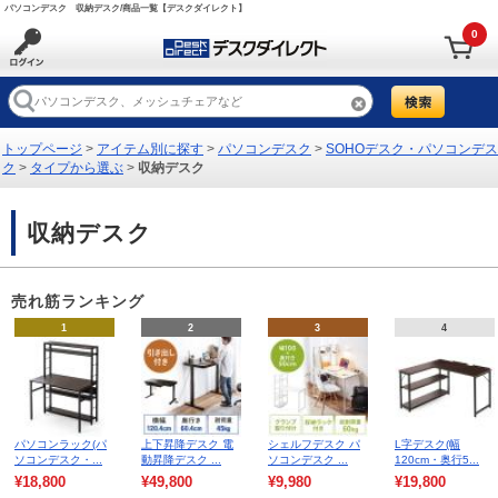
パソコンデスク 収納デスク/商品一覧【デスクダイレクト】
0
トップページ
>
アイテム別に探す
>
パソコンデスク
>
SOHOデスク・パソコンデス
ク
>
タイプから選ぶ
>
収納デスク
収納デスク
売れ筋ランキング
1
2
3
4
パソコンラック(パ
上下昇降デスク 電
シェルフデスク パ
L字デスク(幅
ソコンデスク・...
動昇降デスク ...
ソコンデスク ...
120cm・奥行5...
¥18,800
¥49,800
¥9,980
¥19,800