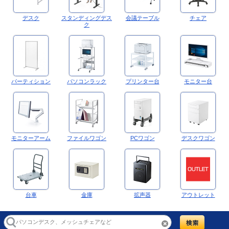
デスク
スタンディングデス
会議テーブル
チェア
ク
パーティション
パソコンラック
プリンター台
モニター台
モニターアーム
ファイルワゴン
PCワゴン
デスクワゴン
台車
金庫
拡声器
アウトレット