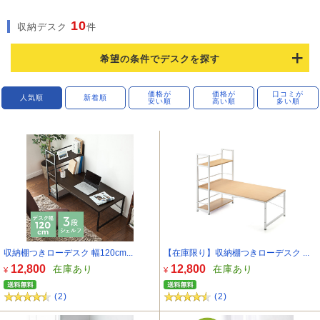
10
収納デスク
件
希望の条件でデスクを探す
価格が
価格が
口コミが
人気順
新着順
安い順
高い順
多い順
収納棚つきローデスク 幅120cm...
【在庫限り】収納棚つきローデスク ...
12,800
12,800
在庫あり
在庫あり
¥
¥
(2)
(2)