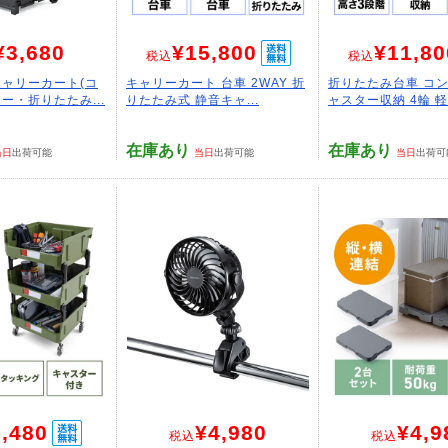
¥3,680
¥15,800
¥11,80
税込
税込
ャリーカート(コ
キャリーカート 台車 2WAY 折
折りたたみ台車 コン
ー・折りたたみ...
りたたみ式 静音キャ...
ャスター収納 4輪 軽量
在庫あり
在庫あり
当日
出荷可能
当日
出荷可能
当日
出荷可
,480
¥4,980
¥4,9
税込
税込