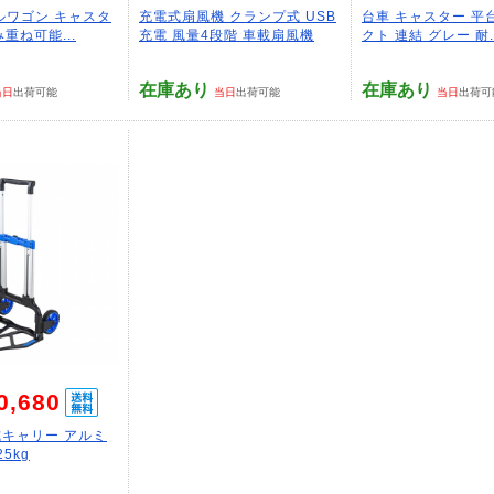
ルワゴン キャスタ
充電式扇風機 クランプ式 USB
台車 キャスター 平
み重ね可能...
充電 風量4段階 車載扇風機
クト 連結 グレー 耐..
在庫あり
在庫あり
当日
出荷可能
当日
出荷可能
当日
出荷可
0,680
キャリー アルミ
5kg