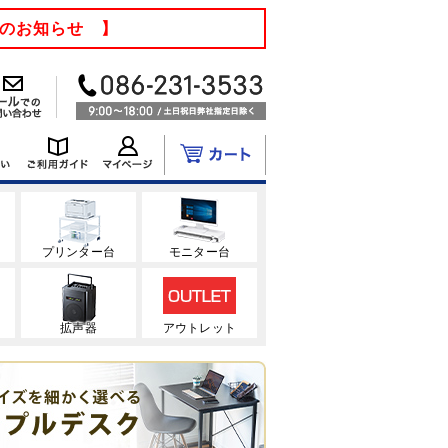
てのお知らせ 】
ク
プリンター台
モニター台
拡声器
アウトレット