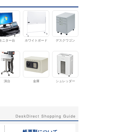
モニター台
ホワイトボード
デスクワゴン
演台
金庫
シュレッダー
帳票類について