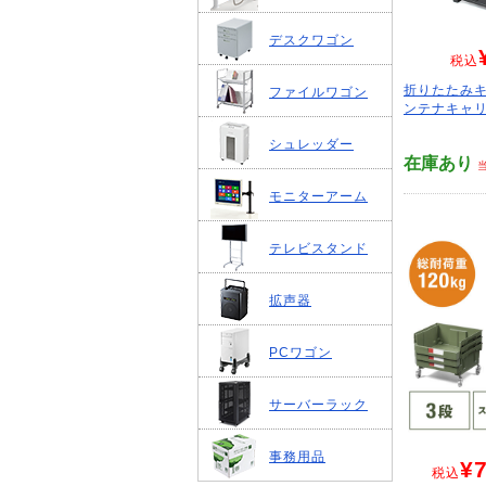
デスクワゴン
税込
折りたたみキ
ファイルワゴン
ンテナキャリ
シュレッダー
在庫あり
モニターアーム
テレビスタンド
拡声器
PCワゴン
サーバーラック
事務用品
¥7
税込