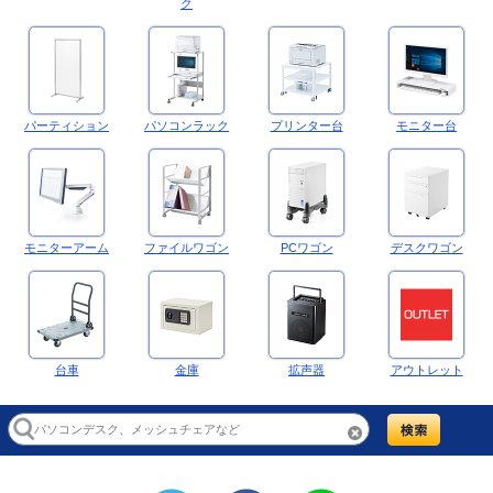
ク
パーティション
パソコンラック
プリンター台
モニター台
モニターアーム
ファイルワゴン
PCワゴン
デスクワゴン
台車
金庫
拡声器
アウトレット