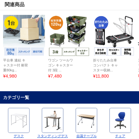
関連商品
平台車 連結 キ
ワゴン ツールワ
折りたたみ台車
ャスター付 耐荷
ゴン キャスター
コンパクト キャ
重80kg...
付 3段 ...
スター収納...
¥4,980
¥7,480
¥11,800
カテゴリ一覧
デスク
スタンディングデス
会議テーブル
チェア