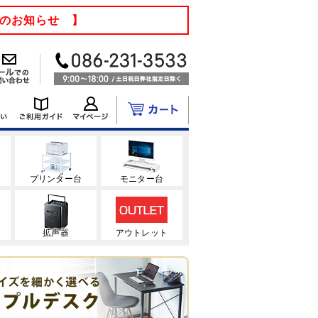
てのお知らせ 】
ク
プリンター台
モニター台
拡声器
アウトレット