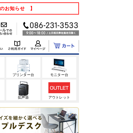
てのお知らせ 】
ク
プリンター台
モニター台
拡声器
アウトレット