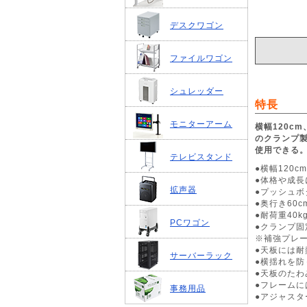
デスクワゴン
ファイルワゴン
シュレッダー
特長
モニターアーム
横幅120c
のクランプ
使用できる
テレビスタンド
●横幅120
●体格や成長
拡声器
●プッシュ
●奥行き60
●耐荷重40
PCワゴン
●クランプ
※補強プレー
●天板には
サーバーラック
●横揺れを防
●天板のた
●フレーム
事務用品
●アジャス