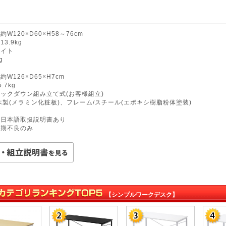
約W120×D60×H58～76cm
3.9kg
ワイト
g
約W126×D65×H7cm
.7kg
ノックダウン組み立て式(お客様組立)
/木製(メラミン化粧板)、フレーム/スチール(エポキシ樹脂粉体塗装)
国
:日本語取扱説明書あり
初期不良のみ
【シンプルワークデスク】