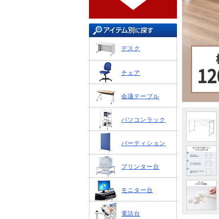
デスク
チェア
会議テーブル
パソコンラック
パーティション
プリンター台
モニター台
電話台