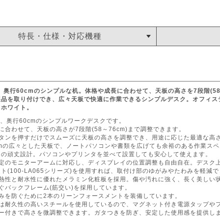
特長・仕様・対応機種
m、奥行60cmのシンプルな机。体格や成長に合わせて、天板の高さを7段階(5
製品を取り付けでき、広々天板で快適に作業できるシンプルデスク。オフィス
。ホワイト。
cm、奥行60cmのシンプルワークデスクです。
に合わせて、天板の高さが7段階(58～76cm)まで調整できます。
ボタンを押すだけでスムーズに天板の高さを調整でき、用途に応じた最適な高
cmの広々とした天板で、ノートパソコンや書類を広げても余裕のある作業ス
kgの頑丈設計。パソコンやプリンタを並べて設置しても安心して使えます。
固定のモニターアームに対応し、ディスプレイの位置調整も自由自在。デスク
ト(100-LA065シリーズ)を使用すれば、取付け部のゆがみやたわみを軽減
耐熱性と耐水性に優れたメラミン化粧板を採用。傷や汚れに強く、長く美しい
ぐバックフレーム(筋交い)を採用しています。
わみを防ぐために2本のリーンフォースメントを装備しています。
には耐久性の高いスチールを使用しているので、マグネット付き電源タップや
ター付きで高さを微調整できます。ガタつきを防ぎ、安定した使用感を提供し