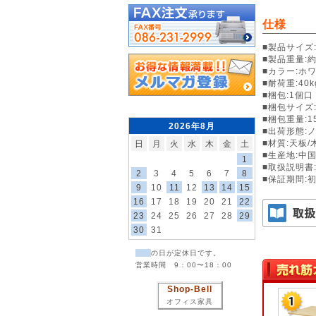
仕様
■製品サイズ:
■製品重量:約1
■カラー:ホ
■耐荷重:40k
■梱包:1個口
■梱包サイズ:
■梱包重量:15
2026年8月
■出荷形態:
■材質:天板
日
月
火
水
木
金
土
■生産地:中
1
■取扱説明書
2
3
4
5
6
7
8
■保証期間:
9
10
11
12
13
14
15
16
17
18
19
20
21
22
23
24
25
26
27
28
29
30
31
の日が定休日です。
営業時間 9：00〜18：00
Shop-Bell
オフィス家具