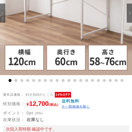
1
2
3
4
5
6
7
8
9
10
11
12
13
14
15
16
17
18
19
20
通常品価格：
¥14,800のところ
14%OFF
送料無料
12,700
特別価格：
¥
(税込)
※一部地域を除く
ポイント：
0
pt
(0%)
在庫状況：
在庫なし
次回入荷時期 確認中です。