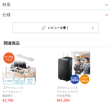
特長
仕様
レビューを書く
関連商品
【アウトレット】
【アウトレット】
ケーブルトレー
ワイヤレスマイク
配線受け ...
付き拡声器...
¥2,780
¥81,000