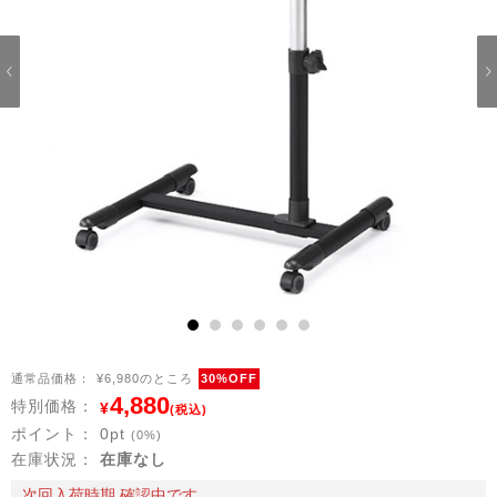
1
2
3
4
5
6
通常品価格：
¥6,980のところ
30%OFF
4,880
特別価格：
¥
(税込)
ポイント：
0
pt
(0%)
在庫状況：
在庫なし
次回入荷時期 確認中です。