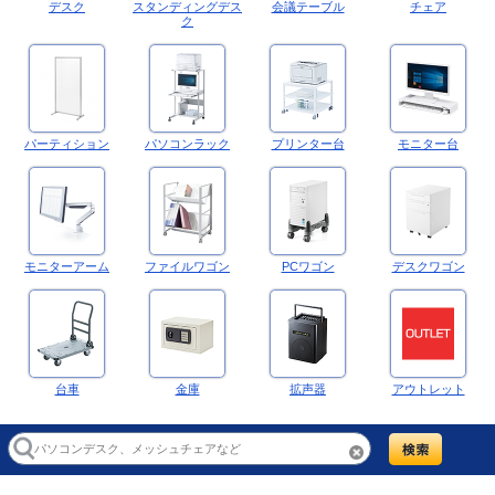
デスク
スタンディングデス
会議テーブル
チェア
ク
パーティション
パソコンラック
プリンター台
モニター台
モニターアーム
ファイルワゴン
PCワゴン
デスクワゴン
台車
金庫
拡声器
アウトレット