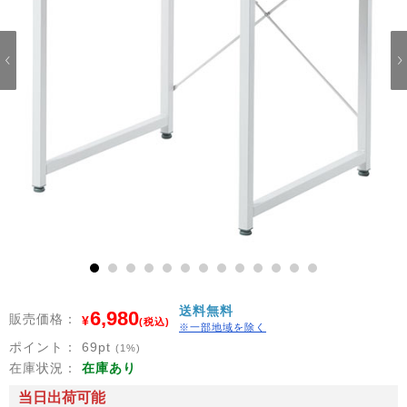
1
2
3
4
5
6
7
8
9
10
11
12
13
送料無料
6,980
販売価格：
¥
(税込)
※一部地域を除く
ポイント：
69
pt
(1%)
在庫状況：
在庫あり
当日出荷可能