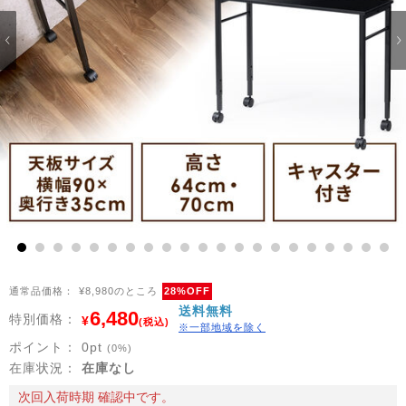
1
2
3
4
5
6
7
8
9
10
11
12
13
14
15
16
17
18
19
20
21
通常品価格：
¥8,980のところ
28%OFF
送料無料
6,480
特別価格：
¥
(税込)
※一部地域を除く
ポイント：
0
pt
(0%)
在庫状況：
在庫なし
次回入荷時期 確認中です。