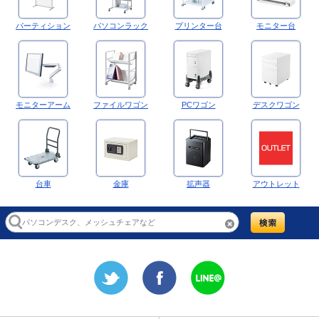
パーティション
パソコンラック
プリンター台
モニター台
モニターアーム
ファイルワゴン
PCワゴン
デスクワゴン
台車
金庫
拡声器
アウトレット