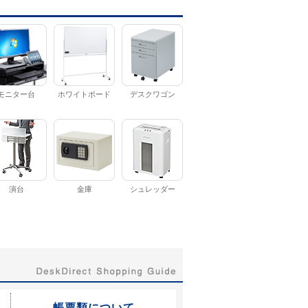
モニター台
ホワイトボード
デスクワゴン
演台
金庫
シュレッダー
帳票類について