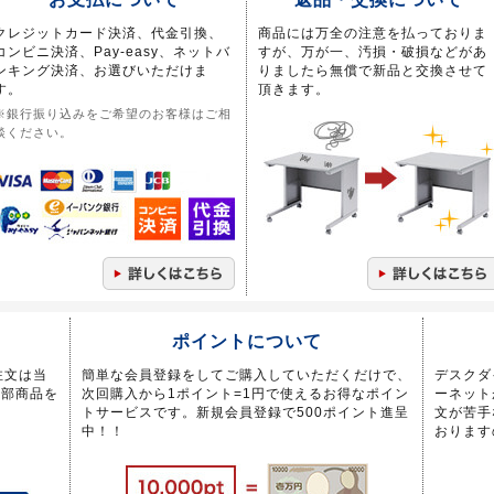
クレジットカード決済、代金引換、
商品には万全の注意を払っておりま
コンビニ決済、Pay-easy、ネットバ
すが、万が一、汚損・破損などがあ
ンキング決済、お選びいただけま
りましたら無償で新品と交換させて
す。
頂きます。
※銀行振り込みをご希望のお客様はご相
談ください。
ポイントについて
注文は当
簡単な会員登録をしてご購入していただくだけで、
デスクダ
一部商品を
次回購入から1ポイント=1円で使えるお得なポイン
ーネット
トサービスです。新規会員登録で500ポイント進呈
文が苦手
中！！
おります