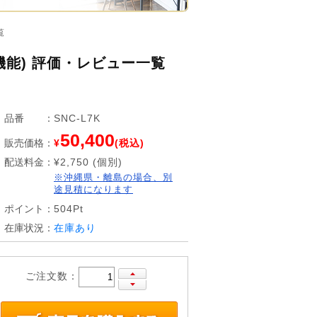
覧
能) 評価・レビュー一覧
品番
：
SNC-L7K
50,400
販売価格
：
¥
(税込)
配送料金
：
¥2,750 (個別)
※沖縄県・離島の場合、別
途見積になります
ポイント
：
504Pt
在庫状況
：
在庫あり
ご注文数：