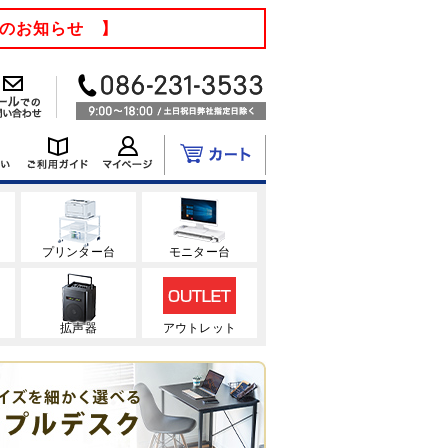
てのお知らせ 】
ク
プリンター台
モニター台
拡声器
アウトレット