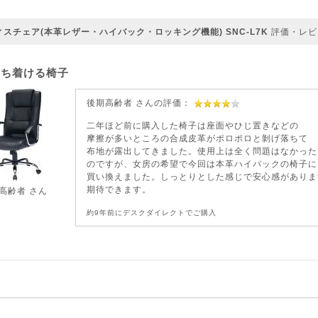
ィスチェア(本革レザー・ハイバック・ロッキング機能) SNC-L7K
評価・レビ
ち着ける椅子
後期高齢者 さんの評価：
二年ほど前に購入した椅子は座面やひじ置きなどの
摩擦が多いところの合成皮革がポロポロと剝げ落ちて
布地が露出してきました。使用上は全く問題はなかった
のですが、女房の希望で今回は本革ハイバックの椅子に
買い換えました。しっとりとした感じで安心感がありま
期待できます。
高齢者
さん
約9年前にデスクダイレクトでご購入