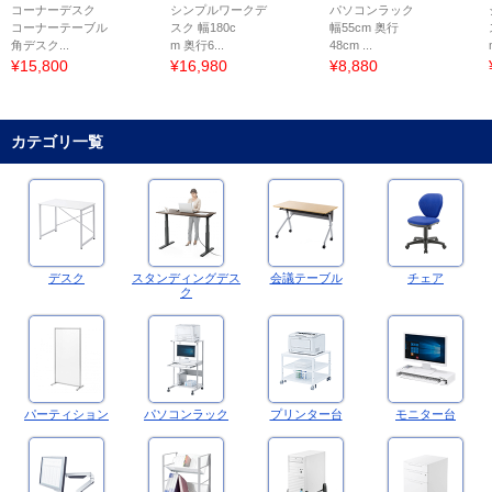
コーナーデスク
シンプルワークデ
パソコンラック
コーナーテーブル
スク 幅180c
幅55cm 奥行
角デスク...
m 奥行6...
48cm ...
¥15,800
¥16,980
¥8,880
カテゴリ一覧
デスク
スタンディングデス
会議テーブル
チェア
ク
パーティション
パソコンラック
プリンター台
モニター台