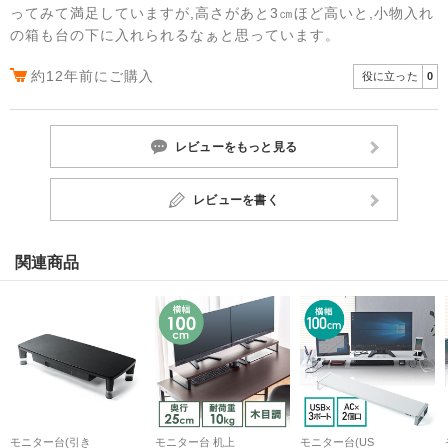
ってみて満足していますが,高さがあと3㎝ほど高いと,小物入れ
の箱も台の下に入れられるなぁと思っています。
約12年前にご購入
役に立った
0
レビューをもっと見る
レビューを書く
関連商品
モニター台(引き
モニター台 机上
モニター台(US