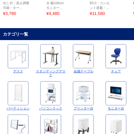
出し付・高さ調整
台 幅100cm
B3.0・コンセ
可能・キー...
モニター...
ント搭載・...
¥3,780
¥4,480
¥11,580
カテゴリ一覧
デスク
スタンディングデス
会議テーブル
チェア
ク
パーティション
パソコンラック
プリンター台
モニター台