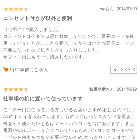
ryo
さん
2014/07/09
コンセント付きが以外と便利
自宅用に1つ購入しました。
コンセントは今までは壁に接続していたので、延長コードを使
用していましたが、これを購入してからはひとつ延長コードが
不要になったので机周りがすっきりしました。
オフィス用にもう一つ購入したいです。
約12年前にご購入
役に立った
0
映画小僧
さん
2014/04/19
仕事場の机に置いて使っています
モニター用に使っている方もいると思いますが,私は台の下に
A4のトレイを入れています。台の上にはペンスタンドを置き,
机を広く使いたいときはノートパソコンを台にあげます。また,
電源やUSBポートが台についているためパソコンにコードやケ
ーブルを何本もつなぐ必要がないため,すっきりしています。使