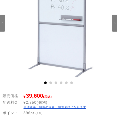
1
2
3
4
5
6
39,600
販売価格：
¥
(税込)
配送料金：
¥2,750(個別)
※沖縄県・離島の場合、別途見積になります
ポイント：
396
pt
(1%)