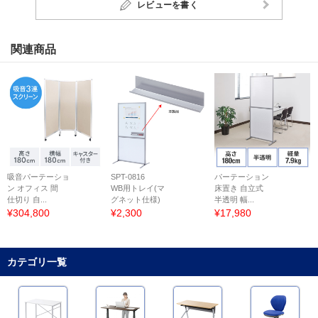
レビューを書く
関連商品
吸音パーテーショ
SPT-0816
パーテーション
ン オフィス 間
WB用トレイ(マ
床置き 自立式
仕切り 自...
グネット仕様)
半透明 幅...
¥304,800
¥2,300
¥17,980
カテゴリ一覧