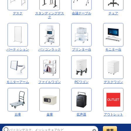
デスク
スタンディングデス
会議テーブル
チェア
ク
パーティション
パソコンラック
プリンター台
モニター台
モニターアーム
ファイルワゴン
PCワゴン
デスクワゴン
台車
金庫
拡声器
アウトレット