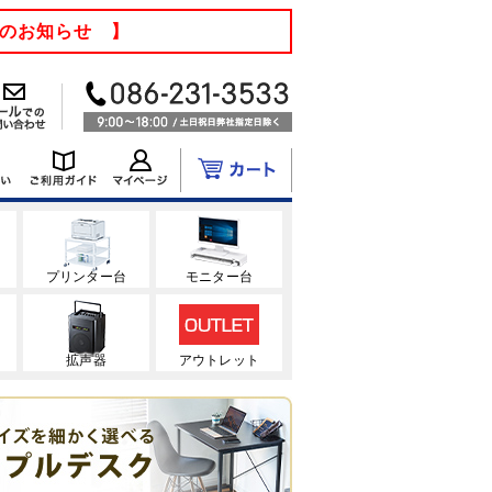
てのお知らせ 】
ク
プリンター台
モニター台
拡声器
アウトレット