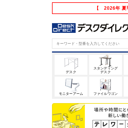
【 2026年
スタンディング
デスク
デスク
モニターアーム
ファイルワゴン