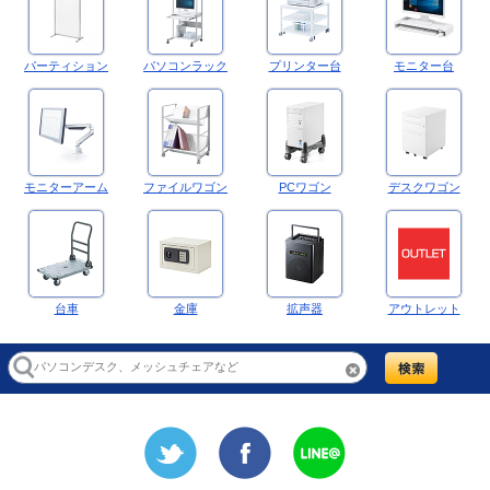
パーティション
パソコンラック
プリンター台
モニター台
モニターアーム
ファイルワゴン
PCワゴン
デスクワゴン
台車
金庫
拡声器
アウトレット