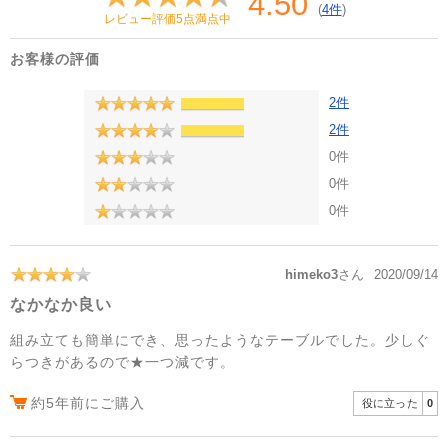
4.50
(
4件
)
レビュー評価5点満点中
お客様の評価
2件
2件
0件
0件
0件
himeko3
さん
2020/09/14
なかなか良い
組み立ても簡単にでき、思ったようなテーブルでした。少しぐ
らつきがあるので★一つ減です。
約5年前にご購入
役に立った
0