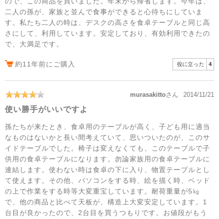
ので、この商品を買いました。年末から帰省します。今年は、
二人の孫が、家族と並んで食事ができると心待ちにしていま
す。私たち二人の時は、デスクの高さを食卓テーブルと同じ高
さにして、利用しています。安定しており、有効利用できたの
で、大満足です。
約11年前にご購入
役に立った
4
murasakitto
さん
2014/11/21
使い勝手がいいですよ
孫たちが来たとき、食卓用のテーブルが高く、子ども用に適当
なものはないかと長い間考えていて、思いついたのが、このサ
イドテーブルでした。椅子は変えなくても、このテーブルで子
供用の食卓テーブルになります。勿論家族用の食卓テーブルに
連結します。使わない時は食卓の下に入り、物置テーブルとし
て使えます。その他、パソコンをする時、絵を描く時、ベッド
の上で作業をする時等大変重宝しています。耐荷重量が5㎏
で、他の商品と比べて天板が、構造上大変安定しています。1
台目が良かったので、2台目を買うつもりです。お値段がもう