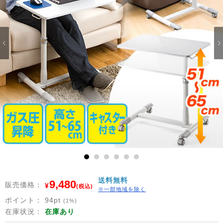
1
2
3
4
5
6
送料無料
9,480
販売価格：
¥
(税込)
※一部地域を除く
ポイント：
94
pt
(1%)
在庫状況：
在庫あり