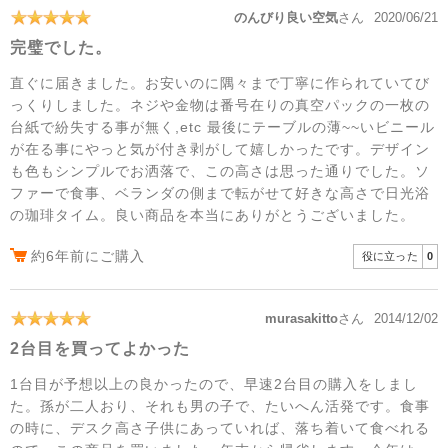
のんびり良い空気
さん
2020/06/21
完璧でした。
直ぐに届きました。お安いのに隅々まで丁寧に作られていてび
っくりしました。ネジや金物は番号在りの真空パックの一枚の
台紙で紛失する事が無く,etc 最後にテーブルの薄~~いビニール
が在る事にやっと気が付き剥がして嬉しかったです。デザイン
も色もシンプルでお洒落で、この高さは思った通りでした。ソ
ファーで食事、ベランダの側まで転がせて好きな高さで日光浴
の珈琲タイム。良い商品を本当にありがとうございました。
約6年前にご購入
役に立った
0
murasakitto
さん
2014/12/02
2台目を買ってよかった
1台目が予想以上の良かったので、早速2台目の購入をしまし
た。孫が二人おり、それも男の子で、たいへん活発です。食事
の時に、デスク高さ子供にあっていれば、落ち着いて食べれる