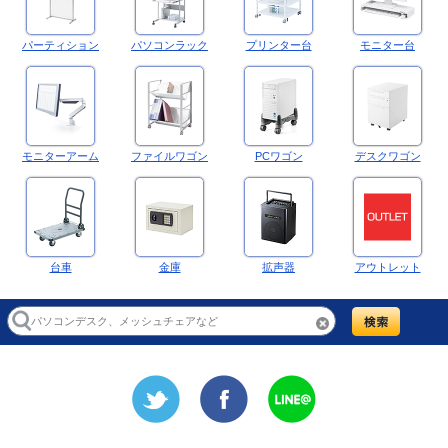
パーティション
パソコンラック
プリンター台
モニター台
モニターアーム
ファイルワゴン
PCワゴン
デスクワゴン
台車
金庫
拡声器
アウトレット