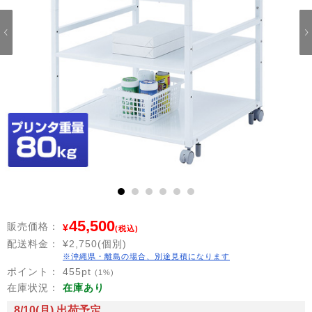
1
2
3
4
5
6
45,500
販売価格：
¥
(税込)
配送料金：
¥2,750(個別)
※沖縄県・離島の場合、別途見積になります
ポイント：
455
pt
(1%)
在庫状況：
在庫あり
8/10(月) 出荷予定