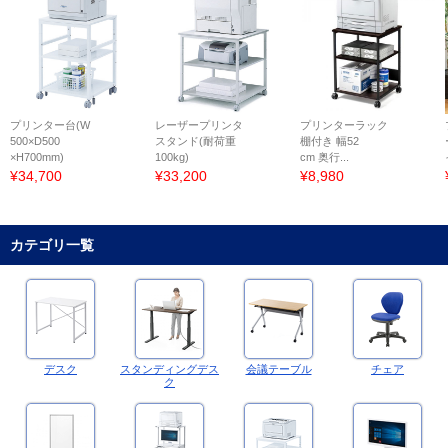
プリンター台(W
レーザープリンタ
プリンターラック
500×D500
スタンド(耐荷重
棚付き 幅52
×H700mm)
100kg)
cm 奥行...
¥34,700
¥33,200
¥8,980
カテゴリ一覧
デスク
スタンディングデス
会議テーブル
チェア
ク