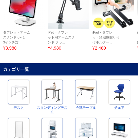
タブレットアーム
iPad・タブレ
iPad・タブレ
スタンド 6～1
ット用アームスタ
ット冷蔵庫貼り付
3インチ対...
ンド クラ...
けホルダー...
¥3,980
¥4,980
¥2,480
カテゴリ一覧
デスク
スタンディングデス
会議テーブル
チェア
ク