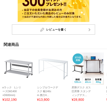
レビューを書く
関連商品
eラック Lシリ
シンプルワークデ
昇降デスク ガス
ーズ(W1400
スク 幅140c
圧昇降 スタンデ
×D600mm)
m 奥行4...
ィングデス...
¥102,190
¥13,800
¥28,800