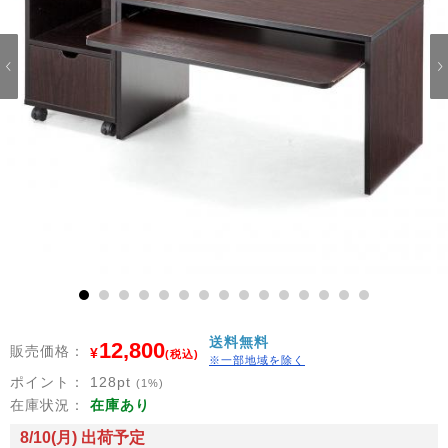
1
2
3
4
5
6
7
8
9
10
11
12
13
14
15
送料無料
12,800
販売価格：
¥
(税込)
※一部地域を除く
ポイント：
128
pt
(1%)
在庫状況：
在庫あり
8/10(月) 出荷予定