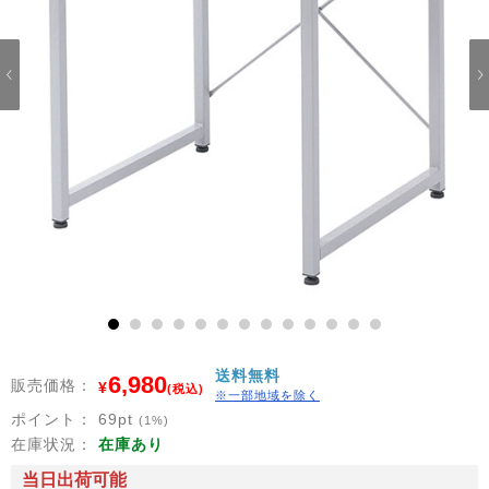
1
2
3
4
5
6
7
8
9
10
11
12
13
送料無料
6,980
販売価格：
¥
(税込)
※一部地域を除く
ポイント：
69
pt
(1%)
在庫状況：
在庫あり
当日出荷可能