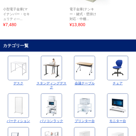
小型電子金庫(マ
電子金庫(テンキ
イナンバー・セキ
ー・鍵式・壁掛け
ュリティ―...
対応・中棚...
¥7,480
¥13,800
カテゴリ一覧
デスク
スタンディングデス
会議テーブル
チェア
ク
パーティション
パソコンラック
プリンター台
モニター台