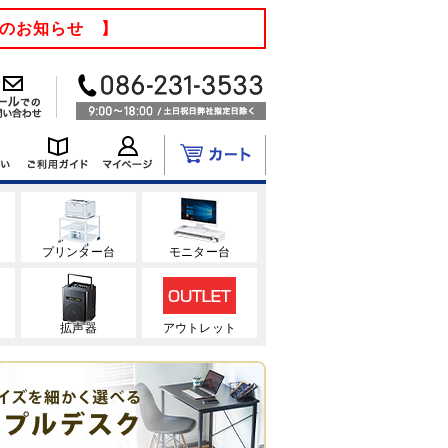
てのお知らせ 】
ク
プリンター台
モニター台
拡声器
アウトレット