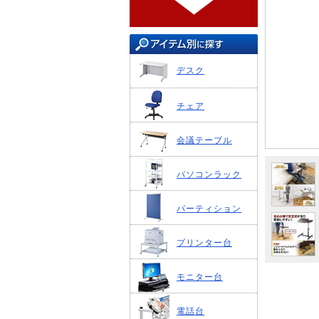
デスク
チェア
会議テーブル
パソコンラック
パーティション
プリンター台
モニター台
電話台