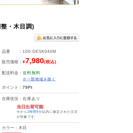
整・木目調)
品番
：
100-DESK040M
7,980
販売価格
：
¥
(税込)
配送料金
：
送料無料
※一部地域を除く
ポイント
：
79Pt
在庫状況
：
在庫あり
当日出荷可能
今から
2時間9分
以内に確定された注文
が対象です。
カラー：木目