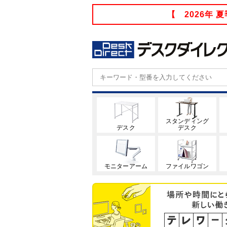
【 2026年
スタンディング
デスク
デスク
モニターアーム
ファイルワゴン