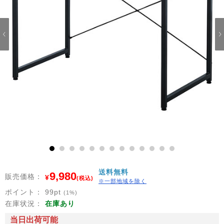
1
2
3
4
5
6
7
8
9
10
11
12
13
送料無料
9,980
販売価格：
¥
(税込)
※一部地域を除く
ポイント：
99
pt
(1%)
在庫状況：
在庫あり
当日出荷可能