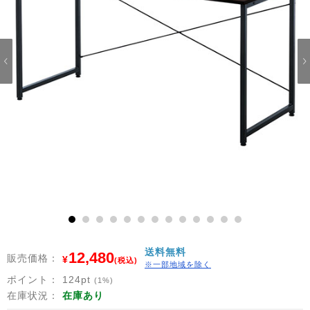
1
2
3
4
5
6
7
8
9
10
11
12
13
送料無料
12,480
販売価格：
¥
(税込)
※一部地域を除く
ポイント：
124
pt
(1%)
在庫状況：
在庫あり