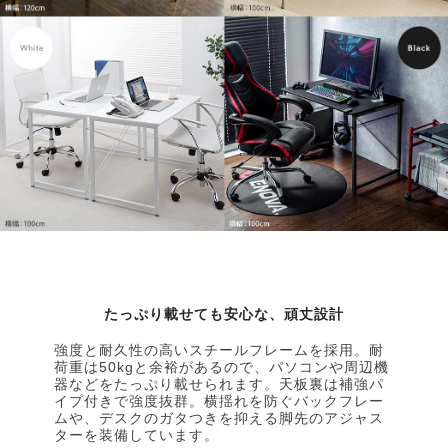
たっぷり載せても安心な、頑丈設計
強度と耐久性の高いスチールフレームを採用。耐
荷重は50kgと余裕があるので、パソコンや周辺機
器などをたっぷり載せられます。天板裏は補強パ
イプ付きで強度抜群。横揺れを防ぐバックフレー
ムや、デスクのガタつきを抑える脚先のアジャス
ターを装備しています。