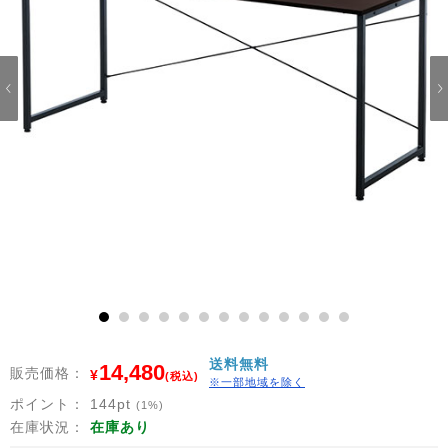
1
2
3
4
5
6
7
8
9
10
11
12
13
送料無料
14,480
販売価格：
¥
(税込)
※一部地域を除く
ポイント：
144
pt
(1%)
在庫状況：
在庫あり