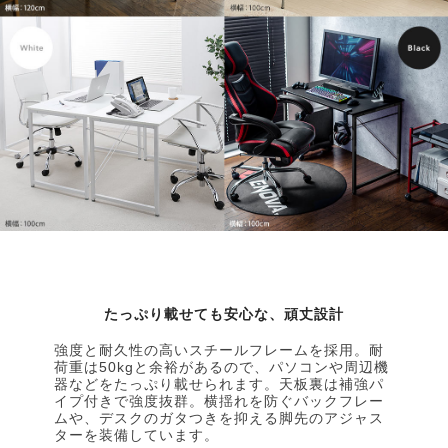
たっぷり載せても安心な、頑丈設計
強度と耐久性の高いスチールフレームを採用。耐
荷重は50kgと余裕があるので、パソコンや周辺機
器などをたっぷり載せられます。天板裏は補強パ
イプ付きで強度抜群。横揺れを防ぐバックフレー
ムや、デスクのガタつきを抑える脚先のアジャス
ターを装備しています。