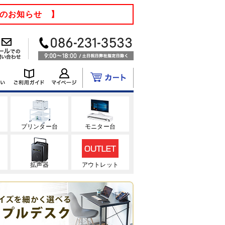
てのお知らせ 】
ク
プリンター台
モニター台
拡声器
アウトレット