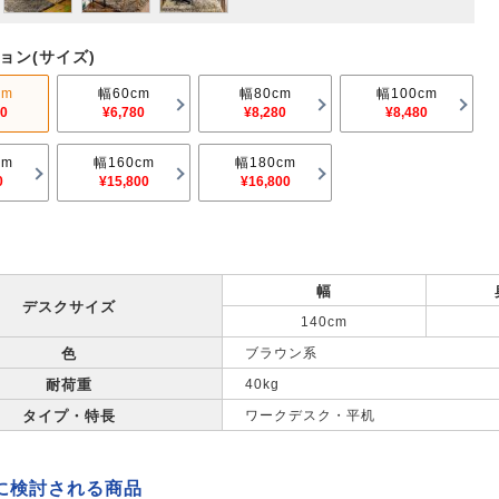
ョン(サイズ)
cm
幅60cm
幅80cm
幅100cm
00
¥6,780
¥8,280
¥8,480
cm
幅160cm
幅180cm
0
¥15,800
¥16,800
幅
デスクサイズ
140cm
色
ブラウン系
耐荷重
40kg
タイプ・特長
ワークデスク・平机
に検討される商品