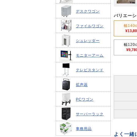
デスクワゴン
バリエーシ
幅140
ファイルワゴン
¥13,8
シュレッダー
幅120
¥9,78
モニターアーム
テレビスタンド
拡声器
PCワゴン
サーバーラック
事務用品
よく一緒