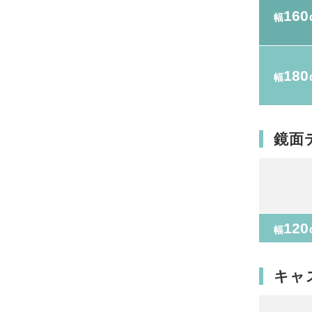
160
幅
180
幅
鏡面
120
幅
キャ