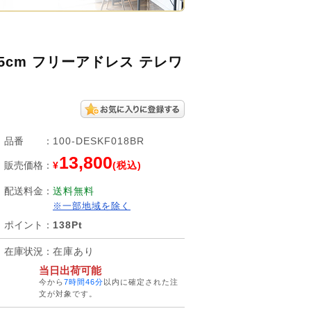
5cm フリーアドレス テレワ
品番
：
100-DESKF018BR
13,800
販売価格
：
¥
(税込)
配送料金
：
送料無料
※一部地域を除く
ポイント
：
138Pt
在庫状況
：
在庫あり
当日出荷可能
今から
7時間46分
以内に確定された注
文が対象です。