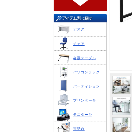
デスク
チェア
会議テーブル
パソコンラック
パーティション
プリンター台
モニター台
電話台