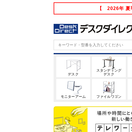
【 2026年
スタンディング
デスク
デスク
モニターアーム
ファイルワゴン