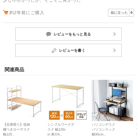
約2年前にご購入
役に立った
0
レビューをもっと見る
レビューを書く
関連商品
【在庫限り】収納
シンプルワークデ
パソコンデスク
棚つきローデスク
スク 幅120c
パソコンラック
幅120...
m 奥行6...
幅90cm...