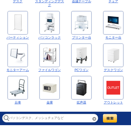
デスク
スタンディングデス
会議テーブル
チェア
ク
パーティション
パソコンラック
プリンター台
モニター台
モニターアーム
ファイルワゴン
PCワゴン
デスクワゴン
台車
金庫
拡声器
アウトレット