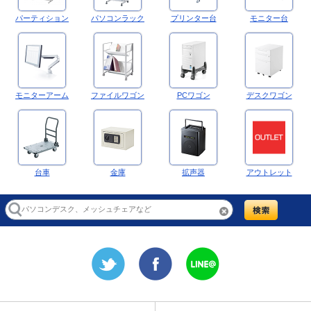
パーティション
パソコンラック
プリンター台
モニター台
モニターアーム
ファイルワゴン
PCワゴン
デスクワゴン
台車
金庫
拡声器
アウトレット