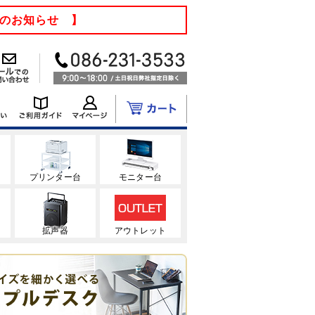
てのお知らせ 】
ク
プリンター台
モニター台
拡声器
アウトレット