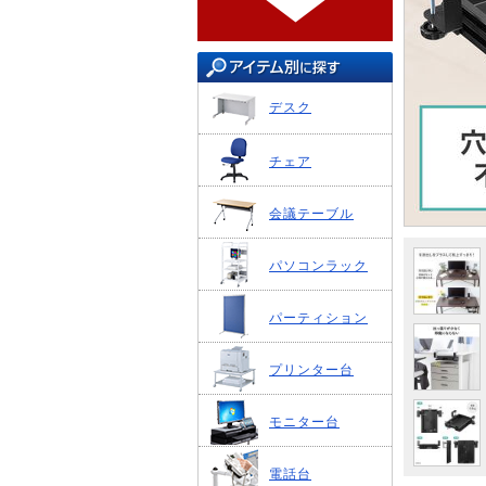
デスク
チェア
会議テーブル
パソコンラック
パーティション
プリンター台
モニター台
電話台