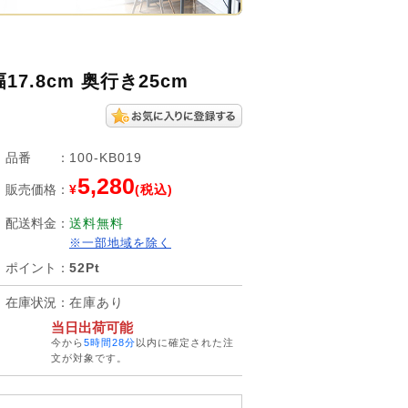
.8cm 奥行き25cm
品番
：
100-KB019
5,280
販売価格
：
¥
(税込)
配送料金
：
送料無料
※一部地域を除く
ポイント
：
52Pt
在庫状況
：
在庫あり
当日出荷可能
今から
5時間28分
以内に確定された注
文が対象です。