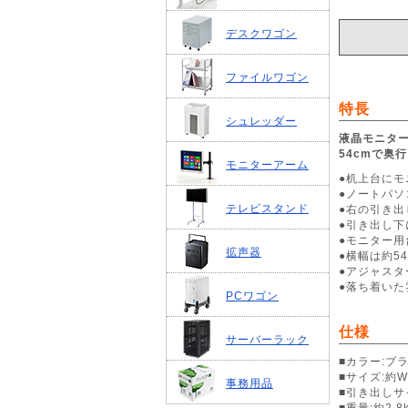
デスクワゴン
ファイルワゴン
特長
シュレッダー
液晶モニタ
54cmで奥
モニターアーム
●机上台に
●ノートパ
テレビスタンド
●右の引き
●引き出し下
●モニター
拡声器
●横幅は約5
●アジャス
●落ち着い
PCワゴン
仕様
サーバーラック
■カラー:ブ
■サイズ:約W5
事務用品
■引き出しサイズ
■重量:約2.8