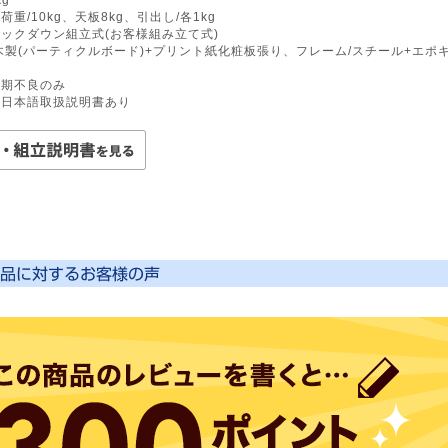
荷重/10kg、天板8kg、引出し/各1kg
ノックダウン組立式(お客様組み立て式)
/木製(パーティクルボード)+プリント紙化粧板張り、フレーム/スチール+エポ
国
初期不良のみ
:日本語取扱説明書あり