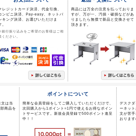
クレジットカード決済、代金引換、
商品には万全の注意を払っておりま
コンビニ決済、Pay-easy、ネットバ
すが、万が一、汚損・破損などがあ
ンキング決済、お選びいただけま
りましたら無償で新品と交換させて
す。
頂きます。
※銀行振り込みをご希望のお客様はご相
談ください。
ポイントについて
注文は当
簡単な会員登録をしてご購入していただくだけで、
デスクダ
一部商品を
次回購入から1ポイント=1円で使えるお得なポイン
ーネット
トサービスです。新規会員登録で500ポイント進呈
文が苦手
中！！
おります