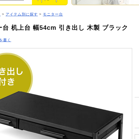
ジ
>
アイテム別に探す
>
モニター台
台 机上台 幅54cm 引き出し 木製 ブラック
を書く