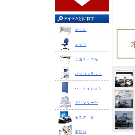
デスク
チェア
会議テーブル
パソコンラック
パーティション
プリンター台
モニター台
電話台