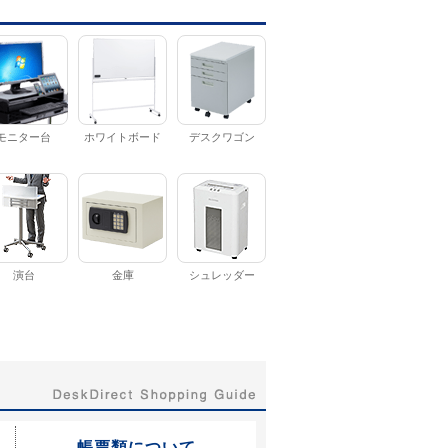
モニター台
ホワイトボード
デスクワゴン
演台
金庫
シュレッダー
帳票類について