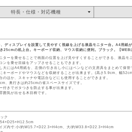
特長・仕様・対応機種
ー、ディスプレイを設置して見やすく視線を上げる液晶モニター台。A4用紙
行き25cmの机上台。キーボード収納、マウス収納に便利。ブラック。【WEB
モニターを乗せることで画面の位置を上げ見やすくすることができる、液晶モ
ソコンを乗せ目線をアップさせることもできます。
出し大にはA4用紙を、左側の引き出し小にはペンなどの文房具をまとめて保管
にキーボードやマウスなどを収納することが出来ます。(高さ5.9cm、幅52cm
用台のほか、スキャナや電話台などにも使用することができます。
4cm、奥行きは約25cmの省スペースサイズです。
ター付きでガタつきを防止する事が出来ます。
た雰囲気が出せる木目柄です。
ラック
4×D25×H12.5cm
内寸:小/約W15.7×D22.3×H4cm、大/約W33.8×D22.3×H4cm
kg