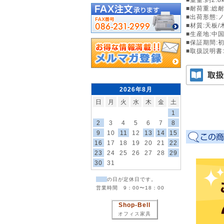
■耐荷重:総耐
■出荷形態:
■材質:天板
■生産地:中
■保証期間:
■取扱説明書
2026年8月
日
月
火
水
木
金
土
1
2
3
4
5
6
7
8
9
10
11
12
13
14
15
16
17
18
19
20
21
22
23
24
25
26
27
28
29
30
31
の日が定休日です。
営業時間 9：00〜18：00
Shop-Bell
オフィス家具