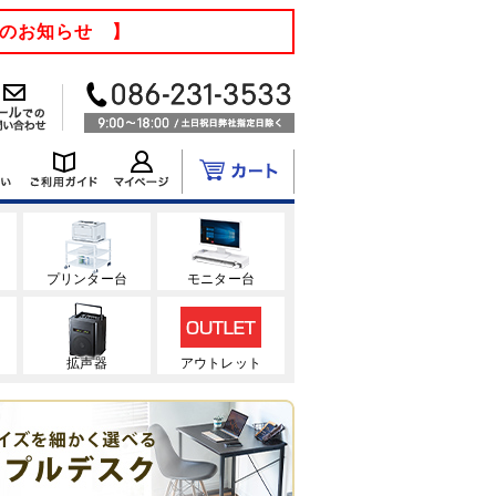
てのお知らせ 】
ク
プリンター台
モニター台
拡声器
アウトレット