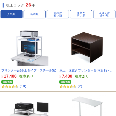
26
机上ラック
件
価格が
価格が
口コミが
人気順
新着順
安い順
高い順
多い順
プリンター台(卓上タイプ・スチール製)
卓上・床置きプリンター台(木目柄・...
17,400
7,480
在庫あり
在庫あり
¥
¥
(10)
(2)