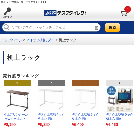
机上ラック/商品一覧【デスクダイレクト】
0
トップページ
>
アイテム別に探す
>
机上ラック
机上ラック
売れ筋ランキング
1
2
3
4
卓上プリンター台
デスク上収納ラック
デスク上収納ラック
デスク上収納ラック
(モニター上台・...
机上台 幅8...
机上台 幅6...
机上台 幅6...
¥9,980
¥8,280
¥6,400
¥6,480