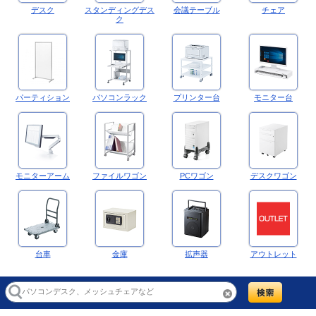
デスク
スタンディングデス
会議テーブル
チェア
ク
パーティション
パソコンラック
プリンター台
モニター台
モニターアーム
ファイルワゴン
PCワゴン
デスクワゴン
台車
金庫
拡声器
アウトレット