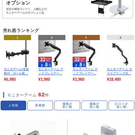
オプション
支柱や補強プレート、上棚などの
モニターアームのオプション品
売れ筋ランキング
1
2
3
4
モニタアーム(支柱
モニターアーム デ
モニターアーム デ
モニターアーム ガ
取付・ポール取...
ィスプレイアー...
ィスプレイアー...
ススプリング式...
¥6,980
¥3,980
¥3,980
¥18,480
62
モニターアーム
件
価格が
価格が
口コミが
人気順
新着順
安い順
高い順
多い順