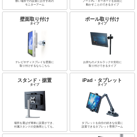
狭い場所での設置におすすめの
ノートPC・キーボードを自在に
モニターアーム
動かすことのできるタイプ
壁面取り付け
ポール取り付け
タイプ
タイプ
テレビやディスプレイを壁面に
お持ちのメタルラックや支柱に
取り付けするならこちら
取り付けできるタイプ
スタンド・据置
iPad・タブレット
タイプ
タイプ
場所を選ばず簡単に設置ができ、
タブレットを自分の好きな位置に
付属スタンドの交換用としても。
設置できるタブレット専用アーム